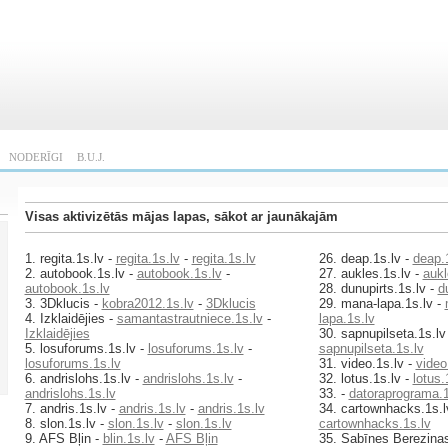
NODERĪGI
B.U.J.
Visas aktivizētās mājas lapas, sākot ar jaunākajām
1. regita.1s.lv -
regita.1s.lv
-
regita.1s.lv
26. deap.1s.lv -
deap.
2. autobook.1s.lv -
autobook.1s.lv
-
27. aukles.1s.lv -
aukl
autobook.1s.lv
28. dunupirts.1s.lv -
d
3. 3Dklucis -
kobra2012.1s.lv
-
3Dklucis
29. mana-lapa.1s.lv -
4. Izklaidējies -
samantastrautniece.1s.lv
-
lapa.1s.lv
Izklaidējies
30. sapnupilseta.1s.lv
5. losuforums.1s.lv -
losuforums.1s.lv
-
sapnupilseta.1s.lv
losuforums.1s.lv
31. video.1s.lv -
video
6. andrislohs.1s.lv -
andrislohs.1s.lv
-
32. lotus.1s.lv -
lotus.
andrislohs.1s.lv
33. -
datoraprograma.1
7. andris.1s.lv -
andris.1s.lv
-
andris.1s.lv
34. cartownhacks.1s.l
8. slon.1s.lv -
slon.1s.lv
-
slon.1s.lv
cartownhacks.1s.lv
9. AFS Bļin -
blin.1s.lv
-
AFS Bļin
35. Sabīnes Berezina