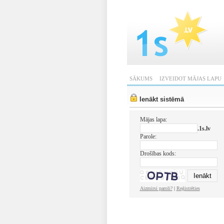
SĀKUMS
IZVEIDOT MĀJAS LAPU
Ienākt sistēmā
Mājas lapa:
.1s.lv
Parole:
Drošības kods:
Aizmirsi paroli?
|
Reģistrēties