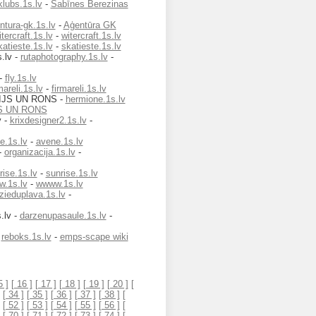
lubs.1s.lv
-
Sabīnes Berezinas
ntura-gk.1s.lv
-
Aģentūra GK
itercraft.1s.lv
-
witercraft.1s.lv
katieste.1s.lv
-
skatieste.1s.lv
.lv -
rutaphotography.1s.lv
-
-
fly.1s.lv
mareli.1s.lv
-
firmareli.1s.lv
IJS UN RONS -
hermione.1s.lv
S UN RONS
v -
krixdesigner2.1s.lv
-
e.1s.lv
-
avene.1s.lv
-
organizacija.1s.lv
-
rise.1s.lv
-
sunrise.1s.lv
.1s.lv
-
wwww.1s.lv
zieduplava.1s.lv
-
.lv -
darzenupasaule.1s.lv
-
-
reboks.1s.lv
-
emps-scape wiki
5 ]
[ 16 ]
[ 17 ]
[ 18 ]
[ 19 ]
[ 20 ]
[
[ 34 ]
[ 35 ]
[ 36 ]
[ 37 ]
[ 38 ]
[
[ 52 ]
[ 53 ]
[ 54 ]
[ 55 ]
[ 56 ]
[
[ 70 ]
[ 71 ]
[ 72 ]
[ 73 ]
[ 74 ]
[