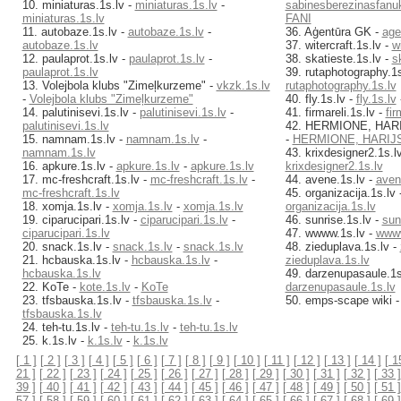
10. miniaturas.1s.lv -
miniaturas.1s.lv
-
sabinesberezinasfanuk
miniaturas.1s.lv
FANI
11. autobaze.1s.lv -
autobaze.1s.lv
-
36. Aģentūra GK -
age
autobaze.1s.lv
37. witercraft.1s.lv -
w
12. paulaprot.1s.lv -
paulaprot.1s.lv
-
38. skatieste.1s.lv -
s
paulaprot.1s.lv
39. rutaphotography.1s
13. Volejbola klubs "Zimeļkurzeme" -
vkzk.1s.lv
rutaphotography.1s.lv
-
Volejbola klubs "Zimeļkurzeme"
40. fly.1s.lv -
fly.1s.lv
14. palutinisevi.1s.lv -
palutinisevi.1s.lv
-
41. firmareli.1s.lv -
fir
palutinisevi.1s.lv
42. HERMIONE, HAR
15. namnam.1s.lv -
namnam.1s.lv
-
-
HERMIONE, HARIJ
namnam.1s.lv
43. krixdesigner2.1s.l
16. apkure.1s.lv -
apkure.1s.lv
-
apkure.1s.lv
krixdesigner2.1s.lv
17. mc-freshcraft.1s.lv -
mc-freshcraft.1s.lv
-
44. avene.1s.lv -
aven
mc-freshcraft.1s.lv
45. organizacija.1s.lv 
18. xomja.1s.lv -
xomja.1s.lv
-
xomja.1s.lv
organizacija.1s.lv
19. ciparucipari.1s.lv -
ciparucipari.1s.lv
-
46. sunrise.1s.lv -
sun
ciparucipari.1s.lv
47. wwww.1s.lv -
wwww
20. snack.1s.lv -
snack.1s.lv
-
snack.1s.lv
48. zieduplava.1s.lv -
21. hcbauska.1s.lv -
hcbauska.1s.lv
-
zieduplava.1s.lv
hcbauska.1s.lv
49. darzenupasaule.1s
22. KoTe -
kote.1s.lv
-
KoTe
darzenupasaule.1s.lv
23. tfsbauska.1s.lv -
tfsbauska.1s.lv
-
50. emps-scape wiki 
tfsbauska.1s.lv
24. teh-tu.1s.lv -
teh-tu.1s.lv
-
teh-tu.1s.lv
25. k.1s.lv -
k.1s.lv
-
k.1s.lv
[ 1 ]
[ 2 ]
[ 3 ]
[ 4 ]
[ 5 ]
[ 6 ]
[ 7 ]
[ 8 ]
[ 9 ]
[ 10 ]
[ 11 ]
[ 12 ]
[ 13 ]
[ 14 ]
[ 1
21 ]
[ 22 ]
[ 23 ]
[ 24 ]
[ 25 ]
[ 26 ]
[ 27 ]
[ 28 ]
[ 29 ]
[ 30 ]
[ 31 ]
[ 32 ]
[ 33 ]
39 ]
[ 40 ]
[ 41 ]
[ 42 ]
[ 43 ]
[ 44 ]
[ 45 ]
[ 46 ]
[ 47 ]
[ 48 ]
[ 49 ]
[ 50 ]
[ 51 ]
57 ]
[ 58 ]
[ 59 ]
[ 60 ]
[ 61 ]
[ 62 ]
[ 63 ]
[ 64 ]
[ 65 ]
[ 66 ]
[ 67 ]
[ 68 ]
[ 69 ]