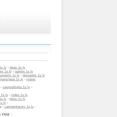
1s.lv
-
deap.1s.lv
es.1s.lv
-
aukles.1s.lv
unupirts.1s.lv
-
dunupirts.1s.lv
mana-lapa.1s.lv
-
mana-
 -
sapnupilseta.1s.lv
-
.1s.lv
-
video.1s.lv
1s.lv
-
lotus.1s.lv
s.lv
-
v -
cartownhacks.1s.lv
-
s FANI -