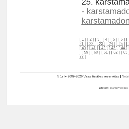
25. karstama
-
karstamado
karstamadon
[ 1 ]
[ 2 ]
[ 3 ]
[ 4 ]
[ 5 ]
[ 6 ]
[ 
21 ]
[ 22 ]
[ 23 ]
[ 24 ]
[ 25 ]
[ 
[ 40 ]
[ 41 ]
[ 42 ]
[ 43 ]
[ 44 ]
]
[ 59 ]
[ 60 ]
[ 61 ]
[ 62 ]
[ 63 
77 ]
© 1s.lv 2009-2026 Visas tiesības rezervētas |
Note
uzticami
grāmatvedības 