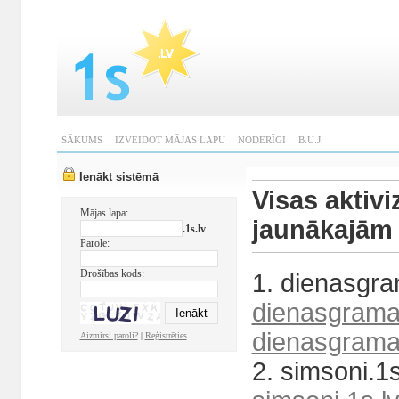
SĀKUMS
IZVEIDOT MĀJAS LAPU
NODERĪGI
B.U.J.
Ienākt sistēmā
Visas aktivi
Mājas lapa:
jaunākajām
.1s.lv
Parole:
Drošības kods:
1. dienasgra
dienasgramat
dienasgramat
Aizmirsi paroli?
|
Reģistrēties
2. simsoni.1s