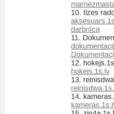
marnezmastan
10. Ilzes rad
aksesuars.1s
darbnīca
11. Dokumenta
dokumentacij
Dokumentacij
12. hokejs.1s
hokejs.1s.lv
13. reinisdwa
reinisdwa.1s.
14. kameras.1
kameras.1s.l
15. zin4a.1s.