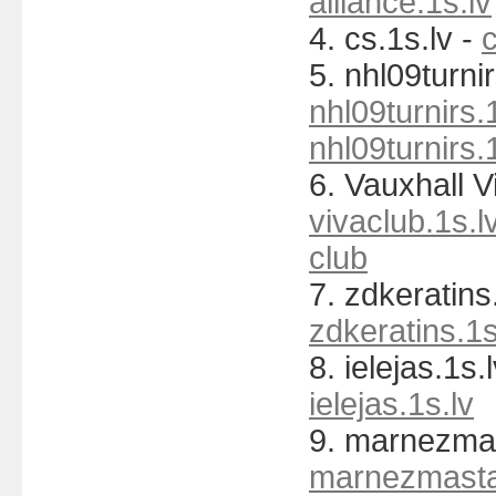
alliance.1s.lv
4. cs.1s.lv -
c
5. nhl09turnir
nhl09turnirs.
nhl09turnirs.
6. Vauxhall V
vivaclub.1s.l
club
7. zdkeratins.
zdkeratins.1s
8. ielejas.1s.
ielejas.1s.lv
9. marnezmas
marnezmastan