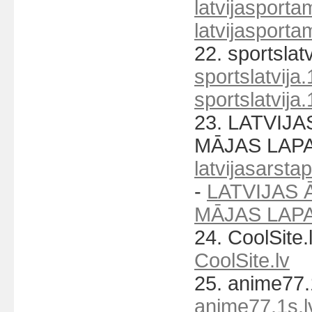
latvijasporta
latvijasporta
22. sportslatv
sportslatvija.
sportslatvija.
23. LATVIJ
MĀJAS LAPA
latvijasarsta
-
LATVIJAS 
MĀJAS LAP
24. CoolSite.
CoolSite.lv
25. anime77.1
anime77.1s.l