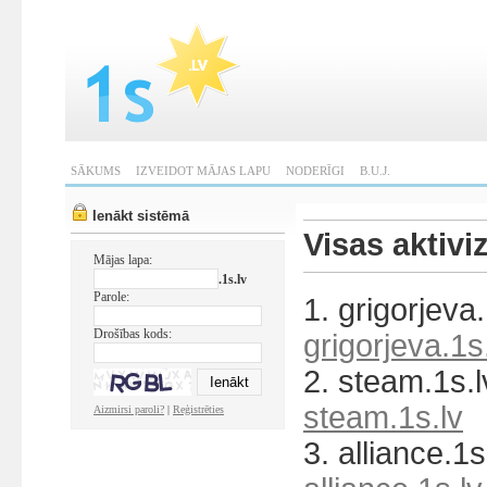
SĀKUMS
IZVEIDOT MĀJAS LAPU
NODERĪGI
B.U.J.
Ienākt sistēmā
Visas aktivi
Mājas lapa:
.1s.lv
Parole:
1. grigorjeva.
Drošības kods:
grigorjeva.1s
2. steam.1s.l
steam.1s.lv
Aizmirsi paroli?
|
Reģistrēties
3. alliance.1s