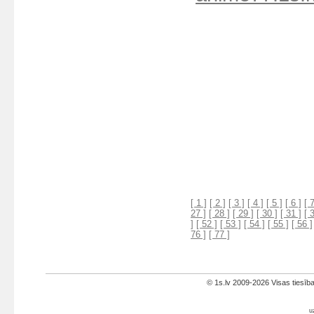
[ 1 ]
[ 2 ]
[ 3 ]
[ 4 ]
[ 5 ]
[ 6 ]
[ 7
27 ]
[ 28 ]
[ 29 ]
[ 30 ]
[ 31 ]
[ 
]
[ 52 ]
[ 53 ]
[ 54 ]
[ 55 ]
[ 56 ]
76 ]
[ 77 ]
© 1s.lv 2009-2026 Visas tiesīb
u