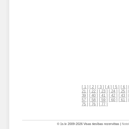
[ 1 ]
[ 2 ]
[ 3 ]
[ 4 ]
[ 5 ]
[ 6 ]
21 ]
[ 22 ]
[ 23 ]
[ 24 ]
[ 25 ]
39 ]
[ 40 ]
[ 41 ]
[ 42 ]
[ 43 ]
57 ]
[ 58 ]
[ 59 ]
[ 60 ]
[ 61 ]
75 ]
[ 76 ]
[ 77 ]
© 1s.lv 2009-2026 Visas tiesības rezervētas |
Note