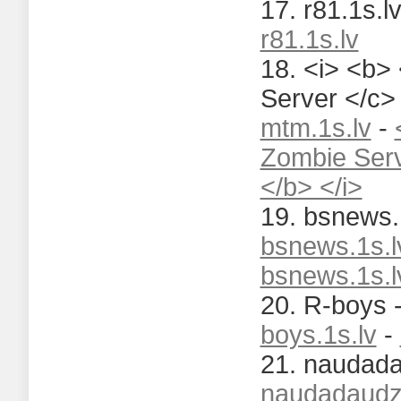
17. r81.1s.l
r81.1s.lv
18. <i> <b>
Server </c> 
mtm.1s.lv
-
Zombie Serv
</b> </i>
19. bsnews.1
bsnews.1s.l
bsnews.1s.l
20. R-boys 
boys.1s.lv
-
21. naudada
naudadaudz.