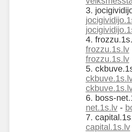
veiksmessta
3. jocigividij
jocigividijo.1
jocigividijo.1
4. frozzu.1s.
frozzu.1s.lv
frozzu.1s.lv
5. ckbuve.1s
ckbuve.1s.l
ckbuve.1s.l
6. boss-net.
net.1s.lv
-
b
7. capital.1s.
capital.1s.lv