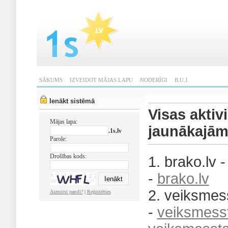
SĀKUMS
IZVEIDOT MĀJAS LAPU
NODERĪGI
B.U.J.
Ienākt sistēmā
Visas aktiv
Mājas lapa:
jaunākajā
.1s.lv
Parole:
Drošības kods:
1. brako.lv 
-
brako.lv
2. veiksmess
Aizmirsi paroli?
|
Reģistrēties
-
veiksmesst